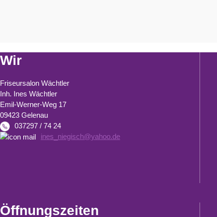
Wir
Friseursalon Wächtler
Inh. Ines Wächtler
Emil-Werner-Weg 17
09423 Gelenau
037297 / 74 24
ines_niegisch@yahoo.de
Öffnungszeiten